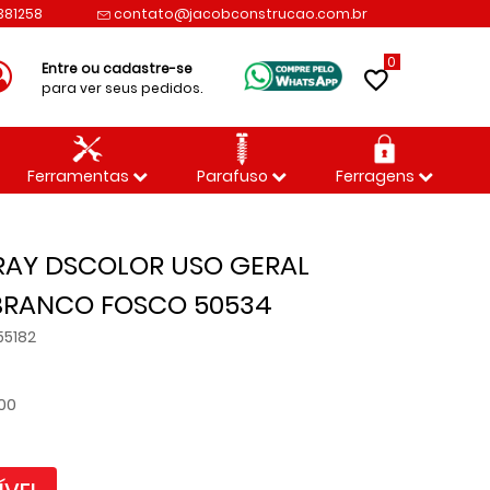
2381258
contato@jacobconstrucao.com.br
0
Entre ou cadastre-se
para ver seus pedidos.
Ferramentas
Parafuso
Ferragens
RAY DSCOLOR USO GERAL
 BRANCO FOSCO 50534
55182
,00