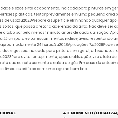
alidade e excelente acabamento. Indicada para pinturas em ger
uperfícies plásticas, testar previamente em uma pequena área p
 de uso:%u2028Prepare a superfície eliminando qualquer tipo d
is soltos, que possa afetar a aderência da tinta. Não deve ser 
 o tubo por pelo menos 1 minuto antes de cada utilização. Ap
a 25 cm para evitar escorrimentos indesejáveis, respeitando u
va aproximadamente 24 horas.%u2028Aplicações:%u2028Pode ser
idos e gessos. Indicada para pinturas em geral, artesanatos, 
u2028Para evitar entupimento, após a utilização, vire a lata 
a até que se note somente a saída de gás. Em caso de entupimen
io, limpe os orifícios com uma agulha bem fina.
UCIONAL
ATENDIMENTO / LOCALIZA