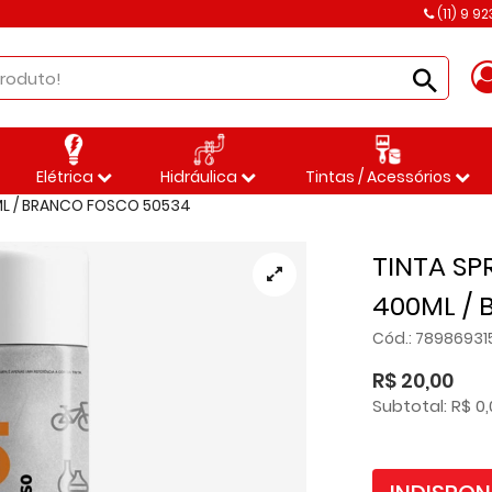
(11) 9 9
Elétrica
Hidráulica
Tintas / Acessórios
ML / BRANCO FOSCO 50534
TINTA SP
400ML /
Cód.: 78986931
R$ 20,00
Subtotal: R$ 0