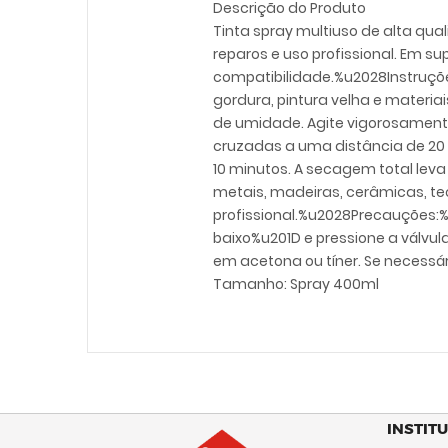
Descrição do Produto
Tinta spray multiuso de alta qu
reparos e uso profissional. Em s
compatibilidade.%u2028Instruções
gordura, pintura velha e materia
de umidade. Agite vigorosamente
cruzadas a uma distância de 20 
10 minutos. A secagem total le
metais, madeiras, cerâmicas, tec
profissional.%u2028Precauções:%
baixo%u201D e pressione a válvul
em acetona ou tíner. Se necessár
Tamanho: Spray 400ml
INSTIT