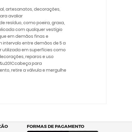
al, artesanatos, decorações,
ara avaliar
e resíduo, como poeira, graxa,
aplicada com qualquer vestígio
lique em demãos finas e
m intervalo entre demãos de 5 a
 utilizada em superfícies como
decorações, reparos e uso
de %u201Ccabeça para
to, retire a válvula e mergulhe
ÇÃO
FORMAS DE PAGAMENTO