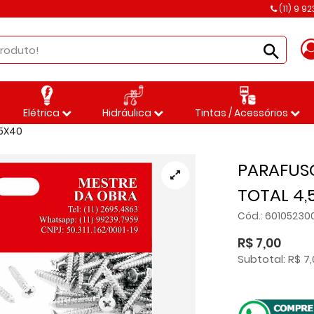
(11) 9 9
Elétrica
Hidráulica
Tintas / Acessórios
,5X40
PARAFUS
TOTAL 4,
Cód.: 6010523
R$ 7,00
Subtotal: R$ 7