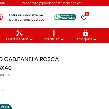
2381258
contato@jacobconstrucao.com.br
0
Entre ou cadastre-se
para ver seus pedidos.
Ferramentas
Parafuso
Ferragens
O CAB.PANELA ROSCA
5X40
000006
,00