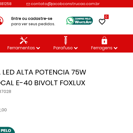
2381258
contato@jacobconstrucao.com.br
0
Entre ou cadastre-se
para ver seus pedidos.
Ferramentas
Parafuso
Ferragens
 LED ALTA POTENCIA 75W
CAL E-40 BIVOLT FOXLUX
37028
2,00