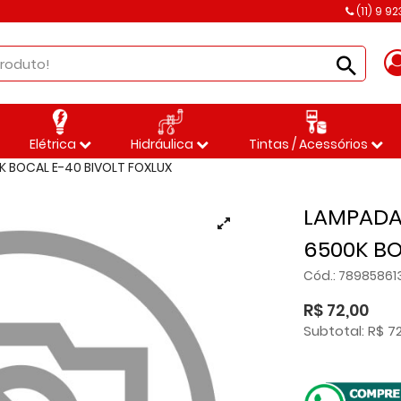
(11) 9 9
Elétrica
Hidráulica
Tintas / Acessórios
K BOCAL E-40 BIVOLT FOXLUX
LAMPADA
6500K BO
Cód.: 78985861
R$ 72,00
Subtotal: R$ 7