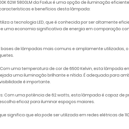
500K 62W 5800LM da Foxlux é uma opção de iluminação eficient
aracterísticas e benefícios desta lâmpada:
utiliza a tecnologia LED, que é conhecida por ser altamente ef
erece uma economia significativa de energia em comparação 
as bases de lâmpadas mais comuns e amplamente utilizadas, o 
quetes.
 Com uma temperatura de cor de 6500 Kelvin, esta lâmpada emi
ejada uma iluminação brilhante e nítida. É adequada para amb
isibilidade é importante.
s: Com uma potência de 62 watts, esta lâmpada é capaz de pr
escolha eficaz para iluminar espaços maiores.
 o que significa que ela pode ser utilizada em redes elétricas de