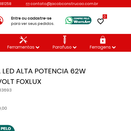
2381258
contato@jacobconstrucao.com.br
0
Entre ou cadastre-se
para ver seus pedidos.
Ferramentas
Parafuso
Ferragens
 LED ALTA POTENCIA 62W
VOLT FOXLUX
133693
9,00