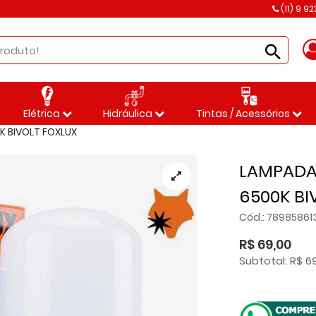
(11) 9 9
Elétrica
Hidráulica
Tintas / Acessórios
K BIVOLT FOXLUX
LAMPADA
6500K BI
Cód.: 7898586
R$ 69,00
Subtotal: R$ 6