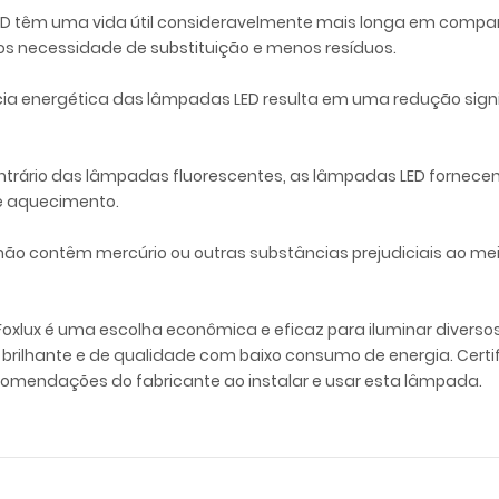
s LED têm uma vida útil consideravelmente mais longa em co
nos necessidade de substituição e menos resíduos.
ncia energética das lâmpadas LED resulta em uma redução signi
ontrário das lâmpadas fluorescentes, as lâmpadas LED fornec
de aquecimento.
D não contêm mercúrio ou outras substâncias prejudiciais ao 
Foxlux é uma escolha econômica e eficaz para iluminar diverso
rilhante e de qualidade com baixo consumo de energia. Certifi
comendações do fabricante ao instalar e usar esta lâmpada.