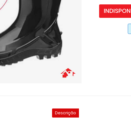
INDISPON
Descrição