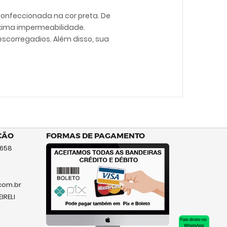
 confeccionada na cor preta. De
máxima impermeabilidade.
scorregadios. Além disso, sua
ÇÃO
FORMAS DE PAGAMENTO
 658
com.br
IRELI