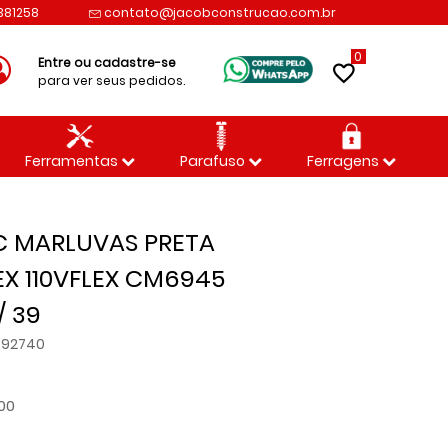
2381258
contato@jacobconstrucao.com.br
0
Entre ou cadastre-se
para ver seus pedidos.
Ferramentas
Parafuso
Ferragens
C MARLUVAS PRETA
X 110VFLEX CM6945
/ 39
992740
,00