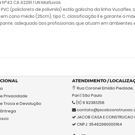
ta N°42 CA 42291 1 UN Marluvas
VC (policloreto de polivinila) estilo galocha da linha Vucaflex,
 tem cano médio (25cm), tipo C, classificação II e garante a 
pante, adequado aos profissionais que atuam em ambientes e
UCIONAL
ATENDIMENTO / LOCALIZA
Rua Coronel Emídio Piedade,
sa
Pari | São Paulo
de Privacidade
(11) 9 92381258
 de Troca e Devolução
contato@jacobconstrucao.
 Entrega
JACOB CASA E CONSTRUCAO E
osco
CNPJ: 35462990000164