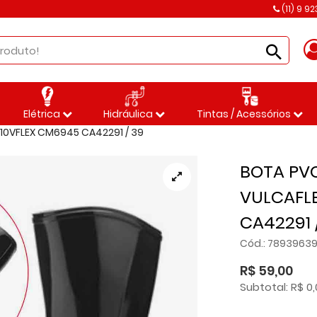
(11) 9 9
Elétrica
Hidráulica
Tintas / Acessórios
10VFLEX CM6945 CA42291 / 39
BOTA PV
VULCAFLE
CA42291 
Cód.: 7893963
R$ 59,00
Subtotal: R$ 0