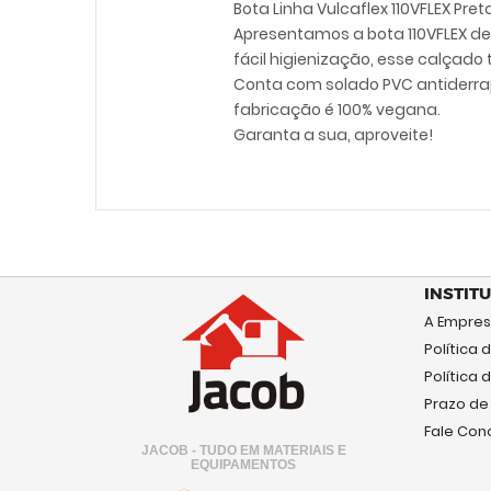
Bota Linha Vulcaflex 110VFLEX Pre
Apresentamos a bota 110VFLEX de P
fácil higienização, esse calçado
Conta com solado PVC antiderra
fabricação é 100% vegana.
Garanta a sua, aproveite!
INSTIT
A Empre
Política 
Política
Prazo de
Fale Con
JACOB - TUDO EM MATERIAIS E
EQUIPAMENTOS